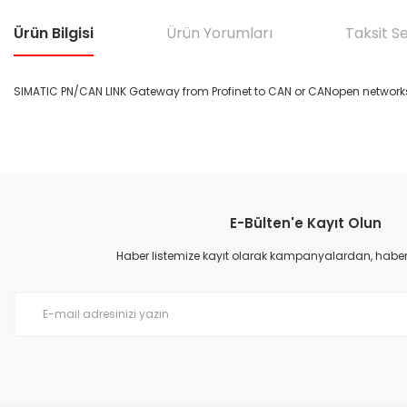
Ürün Bilgisi
Ürün Yorumları
Taksit S
SIMATIC PN/CAN LINK Gateway from Profinet to CAN or CANopen networ
Bu ürünün fiyat bilgisi, resim, ürün açıklamalarında ve diğer konular
Görüş ve önerileriniz için teşekkür ederiz.
E-Bülten'e Kayıt Olun
Ürün resmi kalitesiz, bozuk veya görüntülenemiyor.
Ürün açıklamasında eksik bilgiler bulunuyor.
Haber listemize kayıt olarak kampanyalardan, haberda
Ürün bilgilerinde hatalar bulunuyor.
Ürün fiyatı diğer sitelerden daha pahalı.
Bu ürüne benzer farklı alternatifler olmalı.