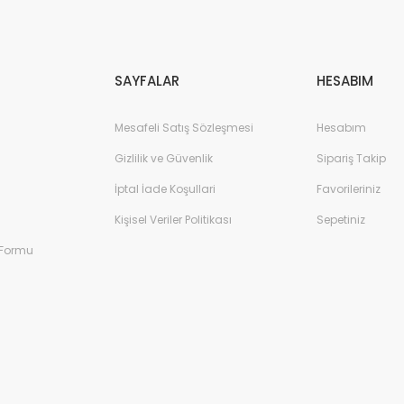
Gönder
SAYFALAR
HESABIM
Mesafeli Satış Sözleşmesi
Hesabım
Gizlilik ve Güvenlik
Sipariş Takip
İptal İade Koşullari
Favorileriniz
Kişisel Veriler Politikası
Sepetiniz
 Formu