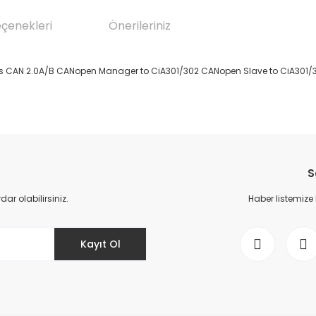
eçenekleri
Önerileriniz
ks CAN 2.0A/B CANopen Manager to CiA301/302 CANopen Slave to CiA301/3
da yetersiz gördüğünüz noktaları öneri formunu kullanarak tarafımıza il
Bu ürüne ilk yorumu siz yapın!
S
Yorum Yaz
r olabilirsiniz.
Haber listemize
Kayıt Ol