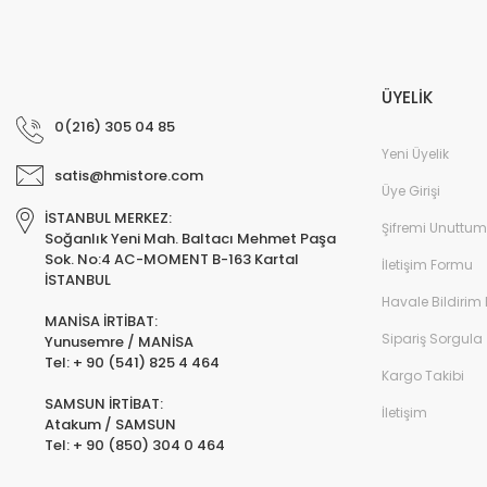
ÜYELİK
0(216) 305 04 85
Yeni Üyelik
satis@hmistore.com
Üye Girişi
İSTANBUL MERKEZ:
Şifremi Unuttum
Soğanlık Yeni Mah. Baltacı Mehmet Paşa
Sok. No:4 AC-MOMENT B-163 Kartal
İletişim Formu
İSTANBUL
Havale Bildirim
MANİSA İRTİBAT:
Sipariş Sorgula
Yunusemre / MANİSA
Tel: + 90 (541) 825 4 464
Kargo Takibi
SAMSUN İRTİBAT:
İletişim
Atakum / SAMSUN
Tel: + 90 (850) 304 0 464