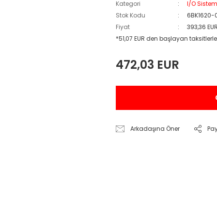
Kategori
I/O Sistem
Stok Kodu
6BK1620-
Fiyat
393,36 EU
*51,07 EUR den başlayan taksitlerle
472,03 EUR
Arkadaşına Öner
Pa