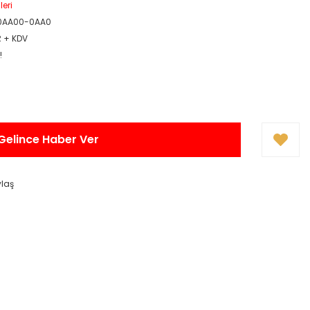
leri
0AA00-0AA0
R + KDV
!
Gelince Haber Ver
ylaş