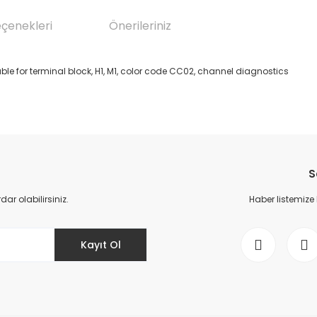
eçenekleri
Önerileriniz
le for terminal block, H1, M1, color code CC02, channel diagnostics
da yetersiz gördüğünüz noktaları öneri formunu kullanarak tarafımıza il
Bu ürüne ilk yorumu siz yapın!
S
Yorum Yaz
r olabilirsiniz.
Haber listemize
Kayıt Ol