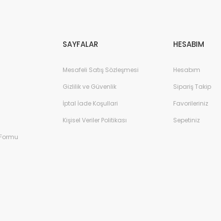
Gönder
SAYFALAR
HESABIM
Mesafeli Satış Sözleşmesi
Hesabım
Gizlilik ve Güvenlik
Sipariş Takip
İptal İade Koşullari
Favorileriniz
Kişisel Veriler Politikası
Sepetiniz
 Formu