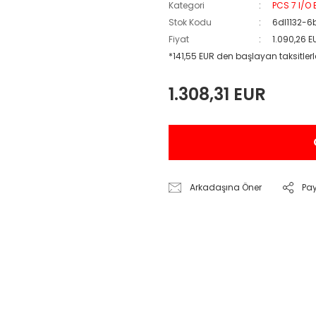
Kategori
PCS 7 I/O
Stok Kodu
6dl1132-
Fiyat
1.090,26 
*141,55 EUR den başlayan taksitlerl
1.308,31 EUR
Arkadaşına Öner
Pa