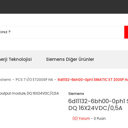
erji Teknolojisi
Siemens Diğer Ürünler
istemi
PCS 7 I/O ET200SP HA
6dl1132-6bh00-0ph1 SIMATIC ET 200SP H
Siemens
6dl1132-6bh00-0ph1 S
DQ 16X24VDC/0,5A
(0) Yorum
- 0 Puan