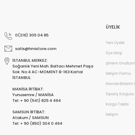
ÜYELİK
0(216) 305 04 85
Yeni Üyelik
satis@hmistore.com
Üye Girişi
İSTANBUL MERKEZ:
Şifremi Unuttum
Soğanlık Yeni Mah. Baltacı Mehmet Paşa
Sok. No:4 AC-MOMENT B-163 Kartal
İletişim Formu
İSTANBUL
Havale Bildirim
MANİSA İRTİBAT:
Sipariş Sorgula
Yunusemre / MANİSA
Tel: + 90 (541) 825 4 464
Kargo Takibi
SAMSUN İRTİBAT:
İletişim
Atakum / SAMSUN
Tel: + 90 (850) 304 0 464