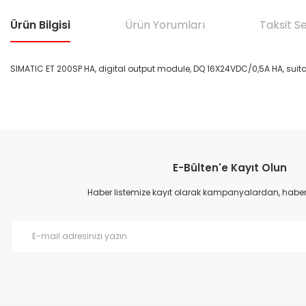
Ürün Bilgisi
Ürün Yorumları
Taksit S
SIMATIC ET 200SP HA, digital output module, DQ 16X24VDC/0,5A HA, suitab
Bu ürünün fiyat bilgisi, resim, ürün açıklamalarında ve diğer konular
Görüş ve önerileriniz için teşekkür ederiz.
E-Bülten'e Kayıt Olun
Ürün resmi kalitesiz, bozuk veya görüntülenemiyor.
Ürün açıklamasında eksik bilgiler bulunuyor.
Haber listemize kayıt olarak kampanyalardan, haberda
Ürün bilgilerinde hatalar bulunuyor.
Ürün fiyatı diğer sitelerden daha pahalı.
Bu ürüne benzer farklı alternatifler olmalı.