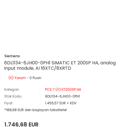
Siemens
6DL1134-6JH00-0PH1 SIMATIC ET 200SP HA, analog
input module, AI 16XTC/8XRTD
(0) Yorum
- 0 Puan
Kategori
PCS 7 I/O ET200SP HA
Stok Kodu
6DL1134-6JH00-0PH1
Fiyat
1.455,57 EUR + KDV
*188,98 EUR den başlayan taksitlerle!
1.746,68 EUR