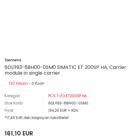
Siemens
6DL1193-6BH00-0SM0 SIMATIC ET 200SP HA, Carrier
module in single carrier
(0) Yorum
- 0 Puan
Kategori
PCS 7 I/O ET200SP HA
Stok Kodu
6DL1193-6BH00-0SM0
Fiyat
134,25 EUR + KDV
*17,43 EUR den başlayan taksitlerle!
161,10 EUR