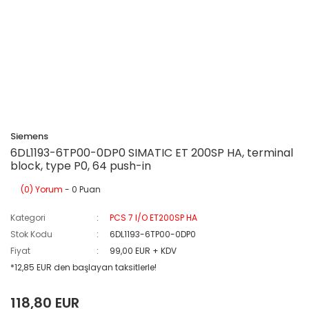
Siemens
6DL1193-6TP00-0DP0 SIMATIC ET 200SP HA, terminal
block, type P0, 64 push-in
(0) Yorum
- 0 Puan
Kategori
PCS 7 I/O ET200SP HA
Stok Kodu
6DL1193-6TP00-0DP0
Fiyat
99,00 EUR + KDV
*12,85 EUR den başlayan taksitlerle!
118,80 EUR