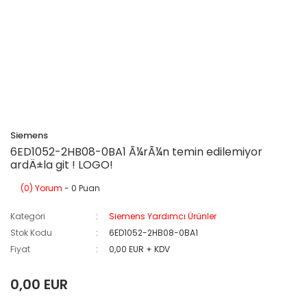
Siemens
6ED1052-2HB08-0BA1 Ã¼rÃ¼n temin edilemiyor
ardÄ±la git ! LOGO!
(0) Yorum
- 0 Puan
Kategori
Siemens Yardımcı Ürünler
Stok Kodu
6ED1052-2HB08-0BA1
Fiyat
0,00 EUR + KDV
0,00 EUR