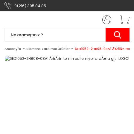
0(216) 305 04 85
Anasayfa
Siemens Yardımcı Ürünler
6ED1052-2HB08-0BA1 Ã¼rÃ¼n temin 