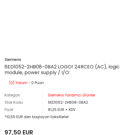
Siemens
6ED1052-2HB08-0BA2 LOGO! 24RCEO (AC), logic
module, power supply / I/O:
(0) Yorum
- 0 Puan
Kategori
Siemens Yardımcı Ürünler
Stok Kodu
6ED1052-2HB08-0BA2
Fiyat
81,25 EUR + KDV
*10,55 EUR den başlayan taksitlerle!
97,50 EUR