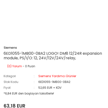
Siemens
6ED1055-1MB00-0BA2 LOGO! DM8 12/24R expansion
module, PS/I/O: 12, 24V/12V/24V/relay,
(0) Yorum
- 0 Puan
Kategori
Siemens Yardımcı Ürünler
Stok Kodu
6ED1055-1MB00-0BA2
Fiyat
52,65 EUR + KDV
*6,84 EUR den başlayan taksitlerle!
63,18 EUR