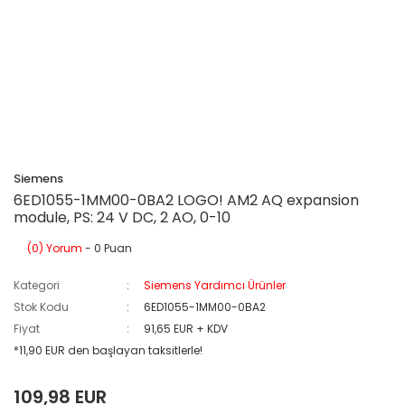
Siemens
6ED1055-1MM00-0BA2 LOGO! AM2 AQ expansion
module, PS: 24 V DC, 2 AO, 0-10
(0) Yorum
- 0 Puan
Kategori
Siemens Yardımcı Ürünler
Stok Kodu
6ED1055-1MM00-0BA2
Fiyat
91,65 EUR + KDV
*11,90 EUR den başlayan taksitlerle!
109,98 EUR