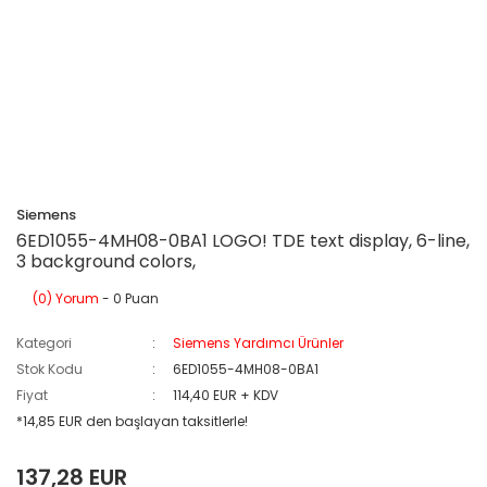
Siemens
6ED1055-4MH08-0BA1 LOGO! TDE text display, 6-line,
3 background colors,
(0) Yorum
- 0 Puan
Kategori
Siemens Yardımcı Ürünler
Stok Kodu
6ED1055-4MH08-0BA1
Fiyat
114,40 EUR + KDV
*14,85 EUR den başlayan taksitlerle!
137,28 EUR