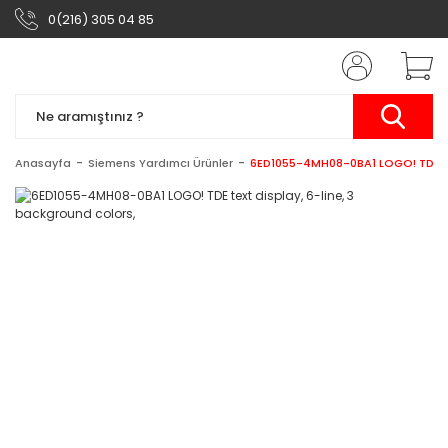
0(216) 305 04 85
Anasayfa
Siemens Yardımcı Ürünler
6ED1055-4MH08-0BA1 LOGO! TDE text