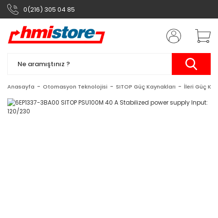
0(216) 305 04 85
Anasayfa
Otomasyon Teknolojisi
SITOP Güç Kaynakları
İleri Güç Ka