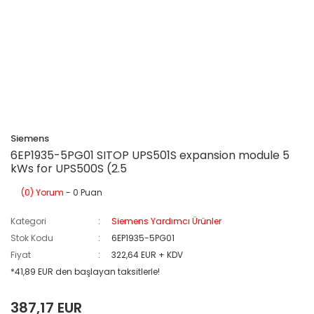
Siemens
6EP1935-5PG01 SITOP UPS501S expansion module 5
kWs for UPS500S (2.5
(0) Yorum
- 0 Puan
Kategori
Siemens Yardımcı Ürünler
Stok Kodu
6EP1935-5PG01
Fiyat
322,64 EUR + KDV
*41,89 EUR den başlayan taksitlerle!
387,17 EUR