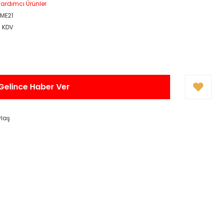
ardımcı Ürünler
6ME21
+ KDV
Gelince Haber Ver
ylaş