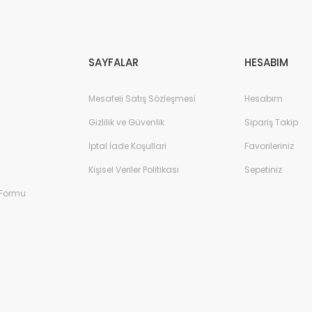
Gönder
SAYFALAR
HESABIM
Mesafeli Satış Sözleşmesi
Hesabım
Gizlilik ve Güvenlik
Sipariş Takip
İptal İade Koşullari
Favorileriniz
Kişisel Veriler Politikası
Sepetiniz
 Formu