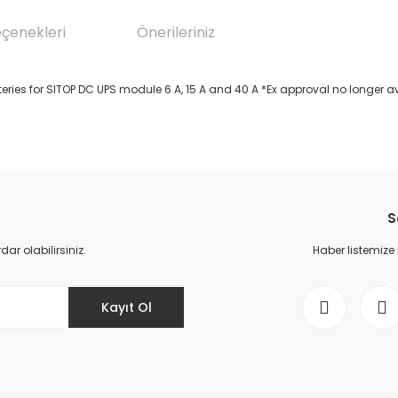
eçenekleri
Önerileriniz
ries for SITOP DC UPS module 6 A, 15 A and 40 A *Ex approval no longer a
da yetersiz gördüğünüz noktaları öneri formunu kullanarak tarafımıza il
Bu ürüne ilk yorumu siz yapın!
S
Yorum Yaz
r olabilirsiniz.
Haber listemize
Kayıt Ol