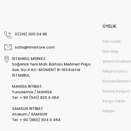
ÜYELİK
0(216) 305 04 85
Yeni Üyelik
satis@hmistore.com
Üye Girişi
İSTANBUL MERKEZ:
Şifremi Unuttum
Soğanlık Yeni Mah. Baltacı Mehmet Paşa
Sok. No:4 AC-MOMENT B-163 Kartal
İletişim Formu
İSTANBUL
Havale Bildirim
MANİSA İRTİBAT:
Sipariş Sorgula
Yunusemre / MANİSA
Tel: + 90 (541) 825 4 464
Kargo Takibi
SAMSUN İRTİBAT:
İletişim
Atakum / SAMSUN
Tel: + 90 (850) 304 0 464