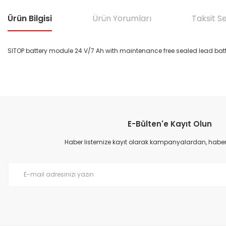
Ürün Bilgisi
Ürün Yorumları
Taksit S
SITOP battery module 24 V/7 Ah with maintenance free sealed lead batte
Bu ürünün fiyat bilgisi, resim, ürün açıklamalarında ve diğer konular
Görüş ve önerileriniz için teşekkür ederiz.
E-Bülten'e Kayıt Olun
Ürün resmi kalitesiz, bozuk veya görüntülenemiyor.
Ürün açıklamasında eksik bilgiler bulunuyor.
Haber listemize kayıt olarak kampanyalardan, haberda
Ürün bilgilerinde hatalar bulunuyor.
Ürün fiyatı diğer sitelerden daha pahalı.
Bu ürüne benzer farklı alternatifler olmalı.