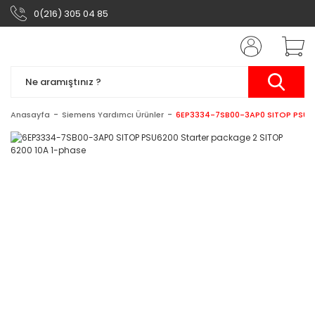
0(216) 305 04 85
Anasayfa
Siemens Yardımcı Ürünler
6EP3334-7SB00-3AP0 SITOP PSU620