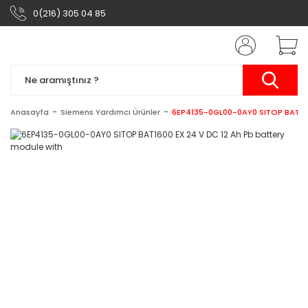
0(216) 305 04 85
Anasayfa
Siemens Yardımcı Ürünler
6EP4135-0GL00-0AY0 SITOP BAT160