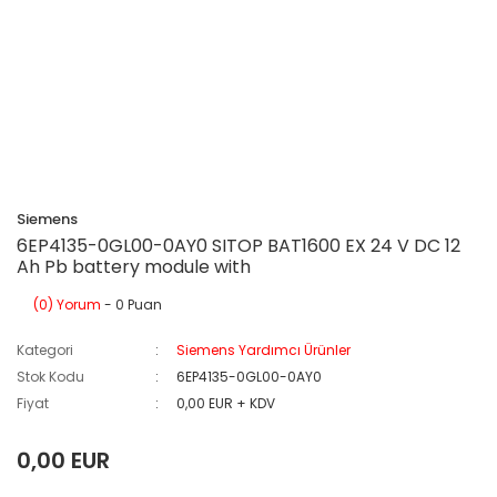
Siemens
6EP4135-0GL00-0AY0 SITOP BAT1600 EX 24 V DC 12
Ah Pb battery module with
(0) Yorum
- 0 Puan
Kategori
Siemens Yardımcı Ürünler
Stok Kodu
6EP4135-0GL00-0AY0
Fiyat
0,00 EUR + KDV
0,00 EUR