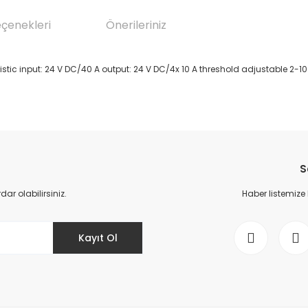
eçenekleri
Önerileriniz
istic input: 24 V DC/40 A output: 24 V DC/4x 10 A threshold adjustable 2-10
da yetersiz gördüğünüz noktaları öneri formunu kullanarak tarafımıza il
Bu ürüne ilk yorumu siz yapın!
S
Yorum Yaz
r olabilirsiniz.
Haber listemize
Kayıt Ol