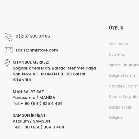
ÜYELİK
0(216) 305 04 85
Yeni Üyelik
satis@hmistore.com
Üye Girişi
İSTANBUL MERKEZ:
Şifremi Unuttum
Soğanlık Yeni Mah. Baltacı Mehmet Paşa
Sok. No:4 AC-MOMENT B-163 Kartal
İletişim Formu
İSTANBUL
Havale Bildirim
MANİSA İRTİBAT:
Sipariş Sorgula
Yunusemre / MANİSA
Tel: + 90 (541) 825 4 464
Kargo Takibi
SAMSUN İRTİBAT:
İletişim
Atakum / SAMSUN
Tel: + 90 (850) 304 0 464