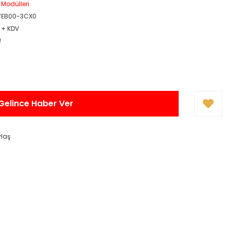
y Modülleri
7EB00-3CX0
R + KDV
!
Gelince Haber Ver
ylaş