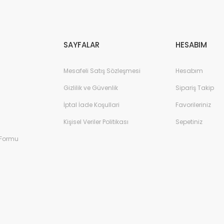
Gönder
SAYFALAR
HESABIM
Mesafeli Satış Sözleşmesi
Hesabım
Gizlilik ve Güvenlik
Sipariş Takip
İptal İade Koşullari
Favorileriniz
Kişisel Veriler Politikası
Sepetiniz
 Formu