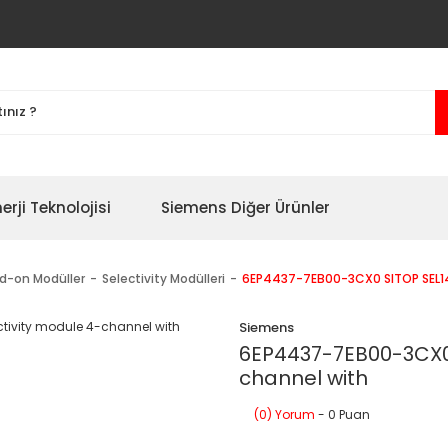
erji Teknolojisi
Siemens Diğer Ürünler
dd-on Modüller
Selectivity Modülleri
6EP4437-7EB00-3CX0 SITOP SEL140
Siemens
6EP4437-7EB00-3CX0 S
channel with
(0) Yorum
- 0 Puan