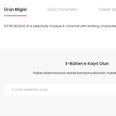
Ürün Bilgisi
Ürün Yorumları
Taksit S
SITOP SEL1400 10 A selectivity module 4-channel with limiting character
Bu ürünün fiyat bilgisi, resim, ürün açıklamalarında ve diğer konular
Görüş ve önerileriniz için teşekkür ederiz.
E-Bülten'e Kayıt Olun
Ürün resmi kalitesiz, bozuk veya görüntülenemiyor.
Ürün açıklamasında eksik bilgiler bulunuyor.
Haber listemize kayıt olarak kampanyalardan, haberda
Ürün bilgilerinde hatalar bulunuyor.
Ürün fiyatı diğer sitelerden daha pahalı.
Bu ürüne benzer farklı alternatifler olmalı.