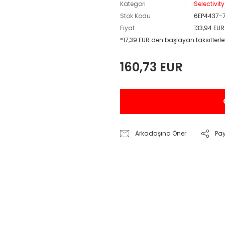
Kategori
Selectivit
Stok Kodu
6EP4437-
Fiyat
133,94 EU
*17,39 EUR den başlayan taksitlerle
160,73 EUR
Arkadaşına Öner
Pa