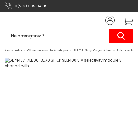
0(216) 305 04 85
Anasayfa
Otomasyon Teknolojisi
SITOP Güç Kaynakları
Sitop Add-o