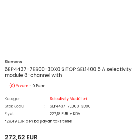
Siemens
6EP4437-7EB00-3DX0 SITOP SEL1400 5 A selectivity
module 8-channel with
(0) Yorum
- 0 Puan
Kategori
Selectivity Modülleri
Stok Kodu
6EP4437-7EB00-3DX0
Fiyat
227,18 EUR + KDV
*29,49 EUR den başlayan taksitlerle!
272,62 EUR