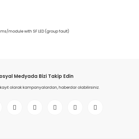
0 ms/module with SF LED (group fault)
etebilirsiniz.
osyal Medyada Bizi Takip Edin
 kayıt olarak kampanyalardan, haberdar olabilirsiniz.