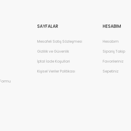
Gönder
SAYFALAR
HESABIM
Mesafeli Satış Sözleşmesi
Hesabım
Gizlilik ve Güvenlik
Sipariş Takip
İptal İade Koşullari
Favorileriniz
Kişisel Veriler Politikası
Sepetiniz
 Formu