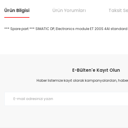
Ürün Bilgisi
Ürün Yorumları
Taksit S
*** Spare part *** SIMATIC DP, Electronics module ET 200S 4AI standard 
Bu ürünün fiyat bilgisi, resim, ürün açıklamalarında ve diğer konular
Görüş ve önerileriniz için teşekkür ederiz.
E-Bülten'e Kayıt Olun
Ürün resmi kalitesiz, bozuk veya görüntülenemiyor.
Ürün açıklamasında eksik bilgiler bulunuyor.
Haber listemize kayıt olarak kampanyalardan, haberda
Ürün bilgilerinde hatalar bulunuyor.
Ürün fiyatı diğer sitelerden daha pahalı.
Bu ürüne benzer farklı alternatifler olmalı.