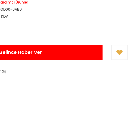
ardımcı Ürünler
4GD00-0AB0
+ KDV
Gelince Haber Ver
ylaş