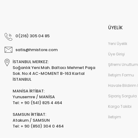
ÜYELİK
0(216) 305 04 85
Yeni Üyelik
satis@hmistore.com
Üye Girişi
İSTANBUL MERKEZ:
Şifremi Unuttum
Soğanlık Yeni Mah. Baltacı Mehmet Paşa
Sok. No:4 AC-MOMENT B-163 Kartal
İletişim Formu
İSTANBUL
Havale Bildirim
MANİSA İRTİBAT:
Sipariş Sorgula
Yunusemre / MANİSA
Tel: + 90 (541) 825 4 464
Kargo Takibi
SAMSUN İRTİBAT:
İletişim
Atakum / SAMSUN
Tel: + 90 (850) 304 0 464