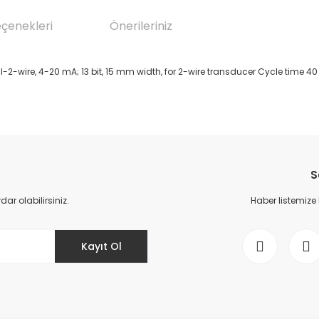
eçenekleri
Önerileriniz
I-2-wire, 4-20 mA; 13 bit, 15 mm width, for 2-wire transducer Cycle time 4
da yetersiz gördüğünüz noktaları öneri formunu kullanarak tarafımıza il
Bu ürüne ilk yorumu siz yapın!
S
Yorum Yaz
r olabilirsiniz.
Haber listemize
Kayıt Ol