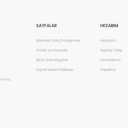
Gönder
SAYFALAR
HESABIM
Mesafeli Satış Sözleşmesi
Hesabım
Gizlilik ve Güvenlik
Sipariş Takip
İptal İade Koşullari
Favorileriniz
Kişisel Veriler Politikası
Sepetiniz
 Formu