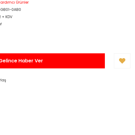
ardımcı Ürünler
4GB01-0AB0
R + KDV
e!
Gelince Haber Ver
ylaş