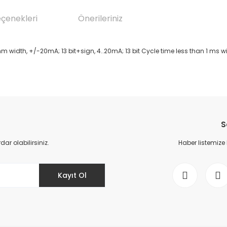
eçenekleri
Önerileriniz
mm width, +/-20mA; 13 bit+sign, 4..20mA; 13 bit Cycle time less than 1 ms wi
da yetersiz gördüğünüz noktaları öneri formunu kullanarak tarafımıza il
Bu ürüne ilk yorumu siz yapın!
S
Yorum Yaz
r olabilirsiniz.
Haber listemize
Kayıt Ol