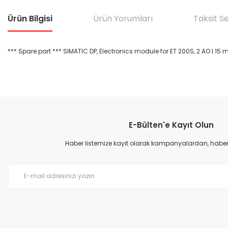
Ürün Bilgisi
Ürün Yorumları
Taksit S
*** Spare part *** SIMATIC DP, Electronics module for ET 200S, 2 AO I 15 
Bu ürünün fiyat bilgisi, resim, ürün açıklamalarında ve diğer konular
Görüş ve önerileriniz için teşekkür ederiz.
E-Bülten'e Kayıt Olun
Ürün resmi kalitesiz, bozuk veya görüntülenemiyor.
Ürün açıklamasında eksik bilgiler bulunuyor.
Haber listemize kayıt olarak kampanyalardan, haberda
Ürün bilgilerinde hatalar bulunuyor.
Ürün fiyatı diğer sitelerden daha pahalı.
Bu ürüne benzer farklı alternatifler olmalı.