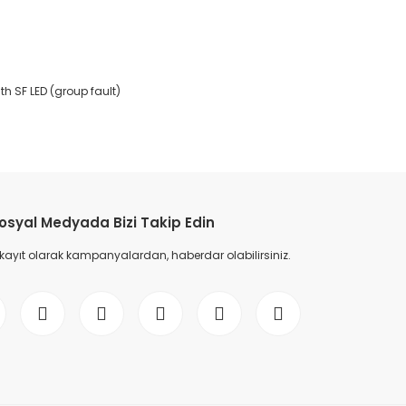
th SF LED (group fault)
etebilirsiniz.
osyal Medyada Bizi Takip Edin
 kayıt olarak kampanyalardan, haberdar olabilirsiniz.