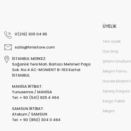
ÜYELİK
0(216) 305 04 85
Yeni Üyelik
satis@hmistore.com
Üye Girişi
İSTANBUL MERKEZ:
Şifremi Unuttum
Soğanlık Yeni Mah. Baltacı Mehmet Paşa
Sok. No:4 AC-MOMENT B-163 Kartal
İletişim Formu
İSTANBUL
Havale Bildirim
MANİSA İRTİBAT:
Sipariş Sorgula
Yunusemre / MANİSA
Tel: + 90 (541) 825 4 464
Kargo Takibi
SAMSUN İRTİBAT:
İletişim
Atakum / SAMSUN
Tel: + 90 (850) 304 0 464