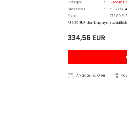
Kategori
Siemens Y
Stok Kodu
6ES7135-
Fiyat
278,80 EU
*36,20 EUR den başlayan taksitlerl
334,56 EUR
Arkadaşına Öner
Pa