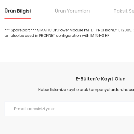
Ürün Bilgisi
Ürün Yorumları
Taksit S
*** Spare part *** SIMATIC DP, Power Module PM-E F PROFIsafe, f. ET200S;
an also be used in PROFINET configuration with IM 151-3 HF
Bu ürünün fiyat bilgisi, resim, ürün açıklamalarında ve diğer konular
Görüş ve önerileriniz için teşekkür ederiz.
E-Bülten'e Kayıt Olun
Ürün resmi kalitesiz, bozuk veya görüntülenemiyor.
Ürün açıklamasında eksik bilgiler bulunuyor.
Haber listemize kayıt olarak kampanyalardan, haberda
Ürün bilgilerinde hatalar bulunuyor.
Ürün fiyatı diğer sitelerden daha pahalı.
Bu ürüne benzer farklı alternatifler olmalı.