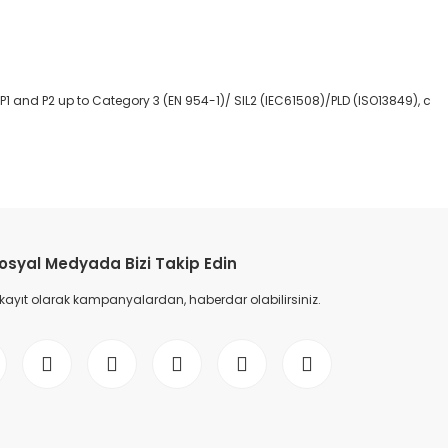
P1 and P2 up to Category 3 (EN 954-1)/ SIL2 (IEC61508)/PLD (ISO13849), c
etebilirsiniz.
osyal Medyada Bizi Takip Edin
 kayıt olarak kampanyalardan, haberdar olabilirsiniz.