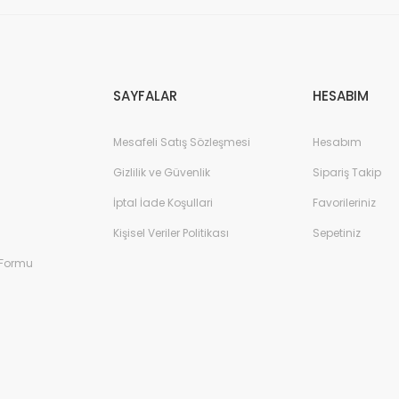
Gönder
SAYFALAR
HESABIM
Mesafeli Satış Sözleşmesi
Hesabım
Gizlilik ve Güvenlik
Sipariş Takip
İptal İade Koşullari
Favorileriniz
Kişisel Veriler Politikası
Sepetiniz
 Formu