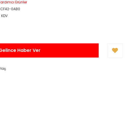
ardımcı Ürünler
4CF42-0AB0
+ KDV
Gelince Haber Ver
ylaş