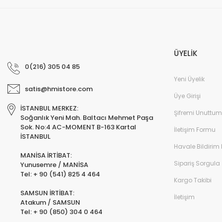
ÜYELİK
0(216) 305 04 85
Yeni Üyelik
satis@hmistore.com
Üye Girişi
İSTANBUL MERKEZ:
Şifremi Unuttum
Soğanlık Yeni Mah. Baltacı Mehmet Paşa
Sok. No:4 AC-MOMENT B-163 Kartal
İletişim Formu
İSTANBUL
Havale Bildirim
MANİSA İRTİBAT:
Sipariş Sorgula
Yunusemre / MANİSA
Tel: + 90 (541) 825 4 464
Kargo Takibi
SAMSUN İRTİBAT:
İletişim
Atakum / SAMSUN
Tel: + 90 (850) 304 0 464