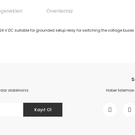
eçenekleri
Önerileriniz
 24 V DC suitable for grounded setup relay for switching the voltage buses 
da yetersiz gördüğünüz noktaları öneri formunu kullanarak tarafımıza il
Bu ürüne ilk yorumu siz yapın!
S
Yorum Yaz
r olabilirsiniz.
Haber listemize
Kayıt Ol