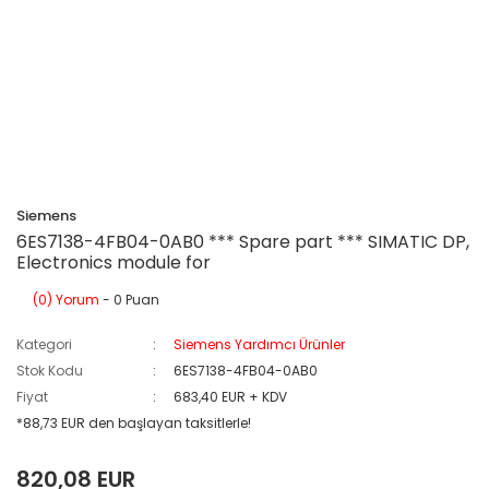
Siemens
6ES7138-4FB04-0AB0 *** Spare part *** SIMATIC DP,
Electronics module for
(0) Yorum
- 0 Puan
Kategori
Siemens Yardımcı Ürünler
Stok Kodu
6ES7138-4FB04-0AB0
Fiyat
683,40 EUR + KDV
*88,73 EUR den başlayan taksitlerle!
820,08 EUR