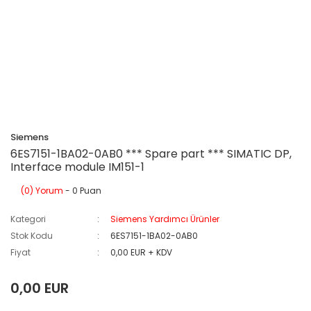
Siemens
6ES7151-1BA02-0AB0 *** Spare part *** SIMATIC DP,
Interface module IM151-1
(0) Yorum
- 0 Puan
Kategori
Siemens Yardımcı Ürünler
Stok Kodu
6ES7151-1BA02-0AB0
Fiyat
0,00 EUR + KDV
0,00 EUR