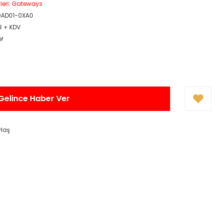
mleri: Gateways
0AD01-0XA0
R + KDV
e!
Gelince Haber Ver
ylaş