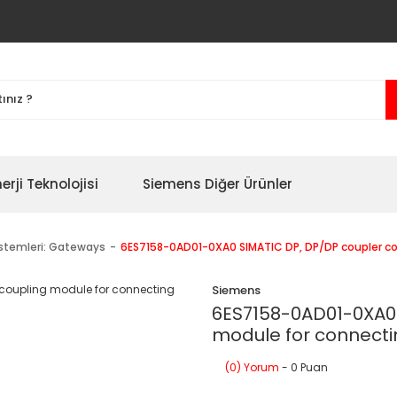
erji Teknolojisi
Siemens Diğer Ürünler
istemleri: Gateways
6ES7158-0AD01-0XA0 SIMATIC DP, DP/DP coupler co
Siemens
6ES7158-0AD01-0XA0 
module for connecti
(0) Yorum
- 0 Puan