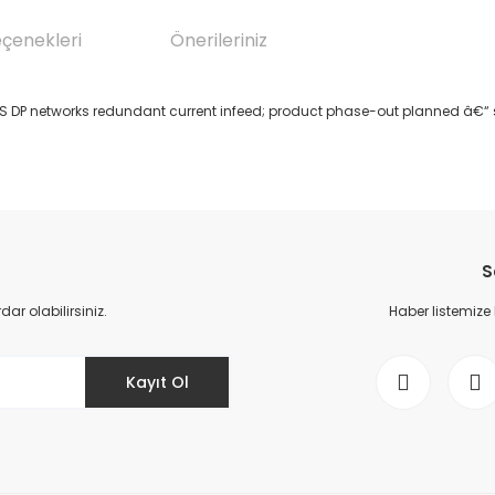
eçenekleri
Önerileriniz
US DP networks redundant current infeed; product phase-out planned â€“
da yetersiz gördüğünüz noktaları öneri formunu kullanarak tarafımıza il
Bu ürüne ilk yorumu siz yapın!
S
Yorum Yaz
r olabilirsiniz.
Haber listemize
Kayıt Ol