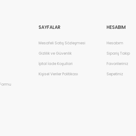
Gönder
SAYFALAR
HESABIM
Mesafeli Satış Sözleşmesi
Hesabım
Gizlilik ve Güvenlik
Sipariş Takip
İptal İade Koşullari
Favorileriniz
Kişisel Veriler Politikası
Sepetiniz
 Formu