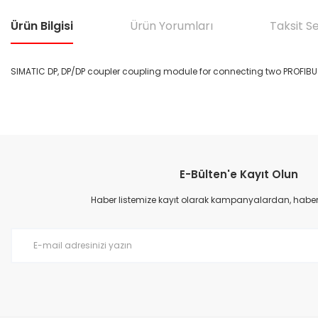
Ürün Bilgisi
Ürün Yorumları
Taksit S
SIMATIC DP, DP/DP coupler coupling module for connecting two PROFIB
Bu ürünün fiyat bilgisi, resim, ürün açıklamalarında ve diğer konular
Görüş ve önerileriniz için teşekkür ederiz.
E-Bülten'e Kayıt Olun
Ürün resmi kalitesiz, bozuk veya görüntülenemiyor.
Ürün açıklamasında eksik bilgiler bulunuyor.
Haber listemize kayıt olarak kampanyalardan, haberda
Ürün bilgilerinde hatalar bulunuyor.
Ürün fiyatı diğer sitelerden daha pahalı.
Bu ürüne benzer farklı alternatifler olmalı.