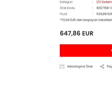
Kategori
I/O Siste
Stok Kodu
6ES7158-
Fiyat
539,88 EU
*70,09 EUR den başlayan taksitlerl
647,86 EUR
Arkadaşına Öner
Pa