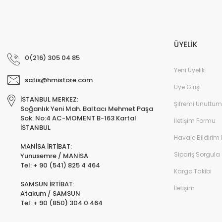
ÜYELİK
0(216) 305 04 85
Yeni Üyelik
satis@hmistore.com
Üye Girişi
İSTANBUL MERKEZ:
Şifremi Unuttum
Soğanlık Yeni Mah. Baltacı Mehmet Paşa
Sok. No:4 AC-MOMENT B-163 Kartal
İletişim Formu
İSTANBUL
Havale Bildirim
MANİSA İRTİBAT:
Sipariş Sorgula
Yunusemre / MANİSA
Tel: + 90 (541) 825 4 464
Kargo Takibi
SAMSUN İRTİBAT:
İletişim
Atakum / SAMSUN
Tel: + 90 (850) 304 0 464