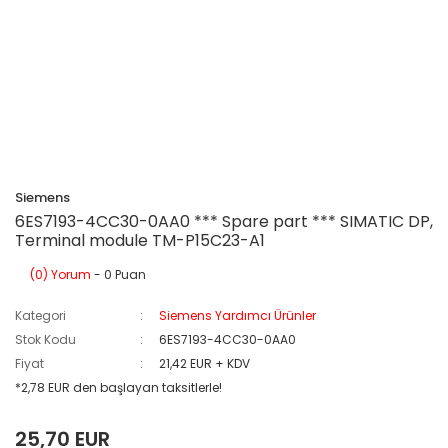
Siemens
6ES7193-4CC30-0AA0 *** Spare part *** SIMATIC DP,
Terminal module TM-P15C23-A1
(0) Yorum
- 0 Puan
Kategori
Siemens Yardımcı Ürünler
Stok Kodu
6ES7193-4CC30-0AA0
Fiyat
21,42 EUR + KDV
*2,78 EUR den başlayan taksitlerle!
25,70 EUR