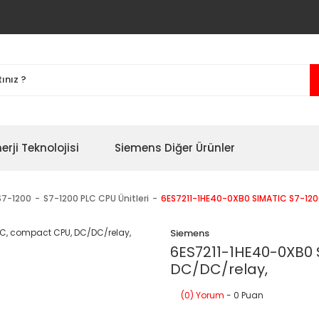
erji Teknolojisi
Siemens Diğer Ürünler
S7-1200
S7-1200 PLC CPU Ünitleri
6ES7211-1HE40-0XB0 SIMATIC S7-120
Siemens
6ES7211-1HE40-0XB0 
DC/DC/relay,
(0) Yorum
- 0 Puan