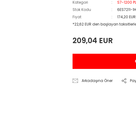
Kategori
S7-1200 PL
Stok Kodu
6ES7211-1
Fiyat
174,20 EU
*22,62 EUR den başlayan taksitlerle
209,04 EUR
Arkadaşına Öner
Pa