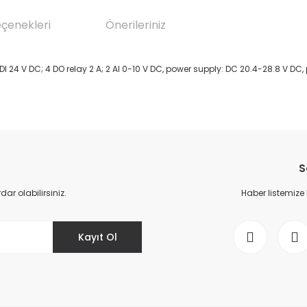
eçenekleri
Önerileriniz
DI 24 V DC; 4 DO relay 2 A; 2 AI 0-10 V DC, power supply: DC 20.4-28.8 V
da yetersiz gördüğünüz noktaları öneri formunu kullanarak tarafımıza il
Bu ürüne ilk yorumu siz yapın!
S
Yorum Yaz
r olabilirsiniz.
Haber listemize
Kayıt Ol