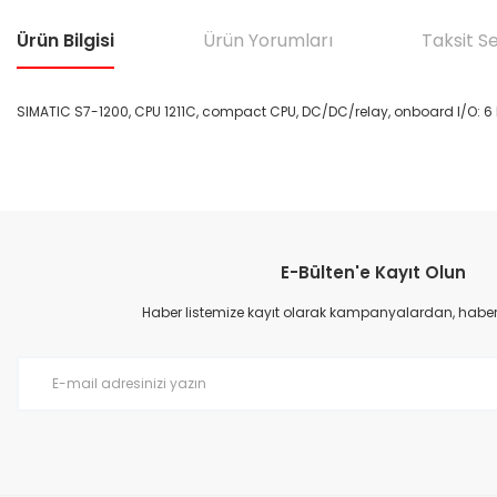
Ürün Bilgisi
Ürün Yorumları
Taksit S
SIMATIC S7-1200, CPU 1211C, compact CPU, DC/DC/relay, onboard I/O: 6 
Bu ürünün fiyat bilgisi, resim, ürün açıklamalarında ve diğer konular
Görüş ve önerileriniz için teşekkür ederiz.
E-Bülten'e Kayıt Olun
Ürün resmi kalitesiz, bozuk veya görüntülenemiyor.
Ürün açıklamasında eksik bilgiler bulunuyor.
Haber listemize kayıt olarak kampanyalardan, haberda
Ürün bilgilerinde hatalar bulunuyor.
Ürün fiyatı diğer sitelerden daha pahalı.
Bu ürüne benzer farklı alternatifler olmalı.