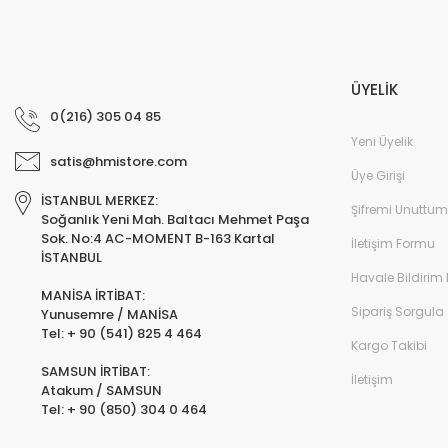
ÜYELİK
0(216) 305 04 85
Yeni Üyelik
satis@hmistore.com
Üye Girişi
İSTANBUL MERKEZ:
Şifremi Unuttum
Soğanlık Yeni Mah. Baltacı Mehmet Paşa
Sok. No:4 AC-MOMENT B-163 Kartal
İletişim Formu
İSTANBUL
Havale Bildirim
MANİSA İRTİBAT:
Sipariş Sorgula
Yunusemre / MANİSA
Tel: + 90 (541) 825 4 464
Kargo Takibi
SAMSUN İRTİBAT:
İletişim
Atakum / SAMSUN
Tel: + 90 (850) 304 0 464