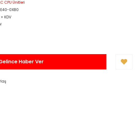
C CPU Ünitleri
HE40-0XB0
R + KDV
!
Gelince Haber Ver
ylaş