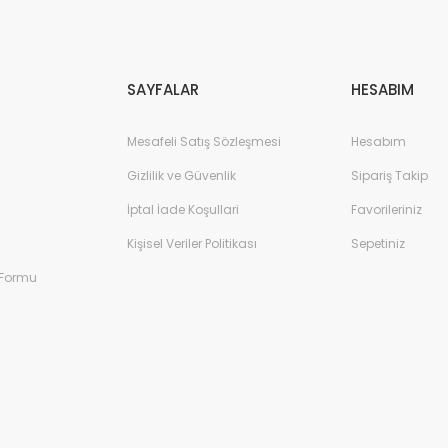
Gönder
SAYFALAR
HESABIM
Mesafeli Satış Sözleşmesi
Hesabım
Gizlilik ve Güvenlik
Sipariş Takip
İptal İade Koşullari
Favorileriniz
Kişisel Veriler Politikası
Sepetiniz
 Formu