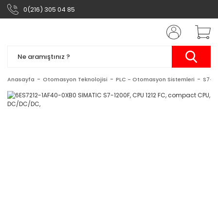
0(216) 305 04 85
Anasayfa
Otomasyon Teknolojisi
PLC - Otomasyon Sistemleri
S7-1