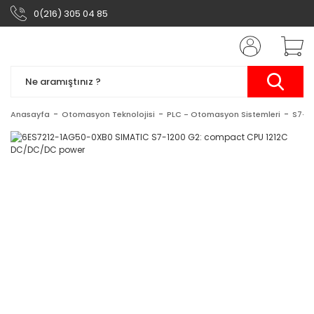
0(216) 305 04 85
Anasayfa
Otomasyon Teknolojisi
PLC - Otomasyon Sistemleri
S7-1