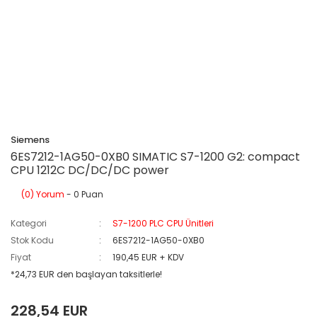
Siemens
6ES7212-1AG50-0XB0 SIMATIC S7-1200 G2: compact
CPU 1212C DC/DC/DC power
(0) Yorum
- 0 Puan
Kategori
S7-1200 PLC CPU Ünitleri
Stok Kodu
6ES7212-1AG50-0XB0
Fiyat
190,45 EUR + KDV
*24,73 EUR den başlayan taksitlerle!
228,54 EUR