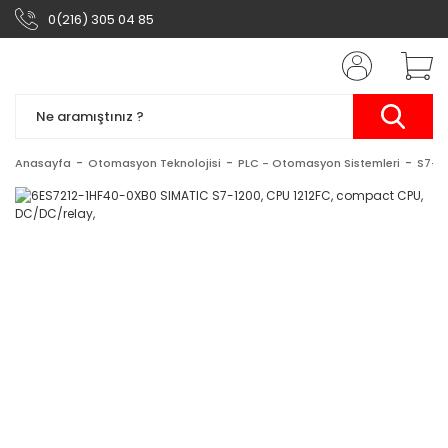
0(216) 305 04 85
Anasayfa
Otomasyon Teknolojisi
PLC - Otomasyon Sistemleri
S7-1