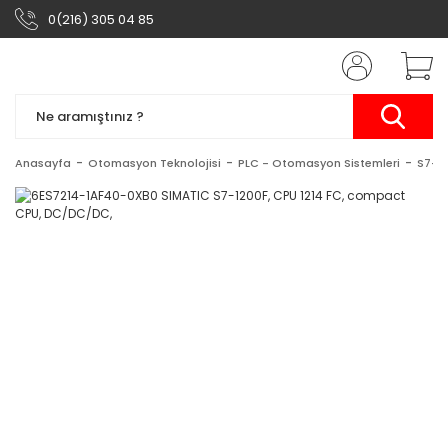
0(216) 305 04 85
Anasayfa
Otomasyon Teknolojisi
PLC - Otomasyon Sistemleri
S7-1