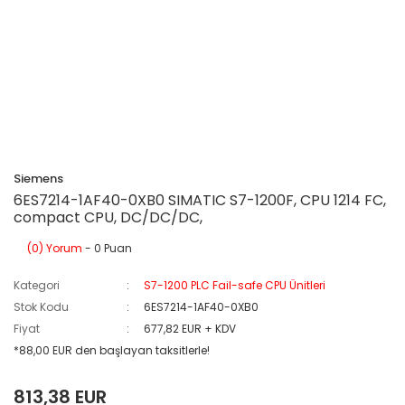
Siemens
6ES7214-1AF40-0XB0 SIMATIC S7-1200F, CPU 1214 FC,
compact CPU, DC/DC/DC,
(0) Yorum
- 0 Puan
Kategori
S7-1200 PLC Fail-safe CPU Ünitleri
Stok Kodu
6ES7214-1AF40-0XB0
Fiyat
677,82 EUR + KDV
*88,00 EUR den başlayan taksitlerle!
813,38 EUR