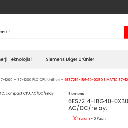
erji Teknolojisi
Siemens Diğer Ürünler
S7-1200
S7-1200 PLC CPU Ünitleri
6ES7214-1BG40-0XB0 SIMATIC S7-12
Siemens
6ES7214-1BG40-0XB0 
AC/DC/relay,
(0) Yorum
- 0 Puan