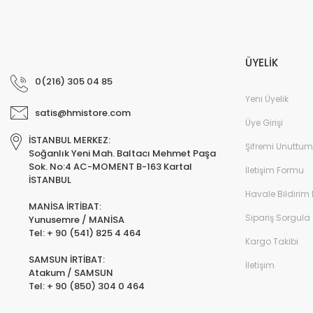
ÜYELİK
0(216) 305 04 85
Yeni Üyelik
satis@hmistore.com
Üye Girişi
İSTANBUL MERKEZ:
Şifremi Unuttum
Soğanlık Yeni Mah. Baltacı Mehmet Paşa
Sok. No:4 AC-MOMENT B-163 Kartal
İletişim Formu
İSTANBUL
Havale Bildirim
MANİSA İRTİBAT:
Sipariş Sorgula
Yunusemre / MANİSA
Tel: + 90 (541) 825 4 464
Kargo Takibi
SAMSUN İRTİBAT:
İletişim
Atakum / SAMSUN
Tel: + 90 (850) 304 0 464