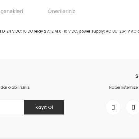
eçenekleri
Önerileriniz
 DI 24 V DC; 10 DO relay 2 A; 2 AI 0-10 V DC, power supply: AC 85-264 V 
da yetersiz gördüğünüz noktaları öneri formunu kullanarak tarafımıza il
Bu ürüne ilk yorumu siz yapın!
S
Yorum Yaz
r olabilirsiniz.
Haber listemize
Kayıt Ol