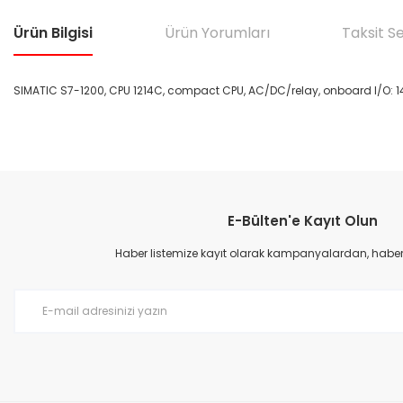
Ürün Bilgisi
Ürün Yorumları
Taksit S
SIMATIC S7-1200, CPU 1214C, compact CPU, AC/DC/relay, onboard I/O: 14
Bu ürünün fiyat bilgisi, resim, ürün açıklamalarında ve diğer konular
Görüş ve önerileriniz için teşekkür ederiz.
E-Bülten'e Kayıt Olun
Ürün resmi kalitesiz, bozuk veya görüntülenemiyor.
Ürün açıklamasında eksik bilgiler bulunuyor.
Haber listemize kayıt olarak kampanyalardan, haberda
Ürün bilgilerinde hatalar bulunuyor.
Ürün fiyatı diğer sitelerden daha pahalı.
Bu ürüne benzer farklı alternatifler olmalı.