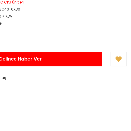
C CPU Ünitleri
1BG40-0XB0
R + KDV
e!
Gelince Haber Ver
ylaş