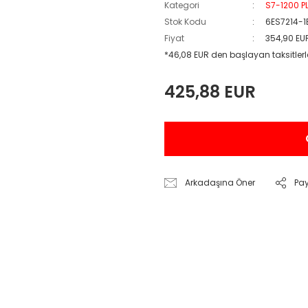
Kategori
S7-1200 PL
Stok Kodu
6ES7214-
Fiyat
354,90 EU
*46,08 EUR den başlayan taksitlerl
425,88 EUR
Arkadaşına Öner
Pa