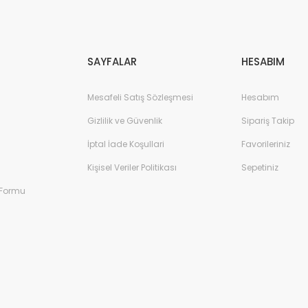
Gönder
SAYFALAR
HESABIM
Mesafeli Satış Sözleşmesi
Hesabım
Gizlilik ve Güvenlik
Sipariş Takip
İptal İade Koşullari
Favorileriniz
Kişisel Veriler Politikası
Sepetiniz
 Formu