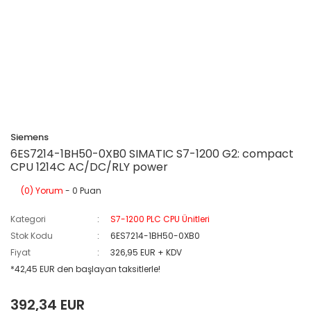
Siemens
6ES7214-1BH50-0XB0 SIMATIC S7-1200 G2: compact
CPU 1214C AC/DC/RLY power
(0) Yorum
- 0 Puan
Kategori
S7-1200 PLC CPU Ünitleri
Stok Kodu
6ES7214-1BH50-0XB0
Fiyat
326,95 EUR + KDV
*42,45 EUR den başlayan taksitlerle!
392,34 EUR