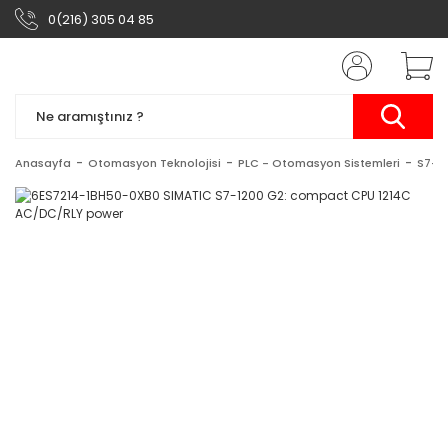
0(216) 305 04 85
Anasayfa
Otomasyon Teknolojisi
PLC - Otomasyon Sistemleri
S7-1