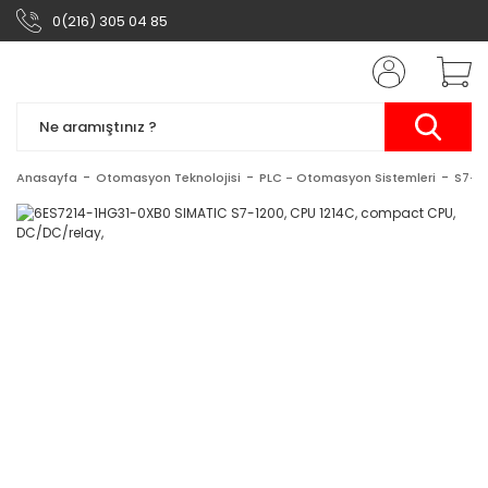
0(216) 305 04 85
Anasayfa
Otomasyon Teknolojisi
PLC - Otomasyon Sistemleri
S7-1