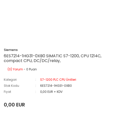
Siemens
6ES7214-1HG31-0XB0 SIMATIC S7-1200, CPU 1214C,
compact CPU, DC/DC/relay,
(0) Yorum
- 0 Puan
Kategori
S7-1200 PLC CPU Ünitleri
Stok Kodu
6ES7214-1HG31-0XB0
Fiyat
0,00 EUR + KDV
0,00 EUR