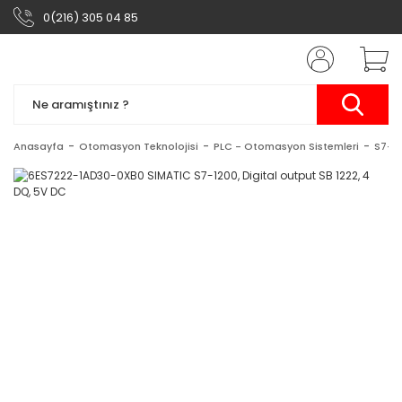
0(216) 305 04 85
Anasayfa
Otomasyon Teknolojisi
PLC - Otomasyon Sistemleri
S7-1