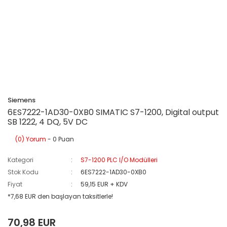
Siemens
6ES7222-1AD30-0XB0 SIMATIC S7-1200, Digital output
SB 1222, 4 DQ, 5V DC
(0) Yorum
- 0 Puan
Kategori
S7-1200 PLC I/O Modülleri
Stok Kodu
6ES7222-1AD30-0XB0
Fiyat
59,15 EUR + KDV
*7,68 EUR den başlayan taksitlerle!
70,98 EUR