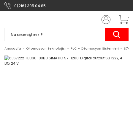
0(216) 305 04 85
Anasayfa
Otomasyon Teknolojisi
PLC - Otomasyon Sistemleri
S7-1