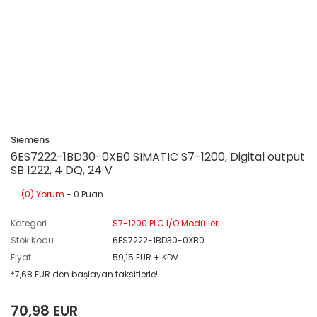
Siemens
6ES7222-1BD30-0XB0 SIMATIC S7-1200, Digital output
SB 1222, 4 DQ, 24 V
(0) Yorum
- 0 Puan
Kategori
S7-1200 PLC I/O Modülleri
Stok Kodu
6ES7222-1BD30-0XB0
Fiyat
59,15 EUR + KDV
*7,68 EUR den başlayan taksitlerle!
70,98 EUR