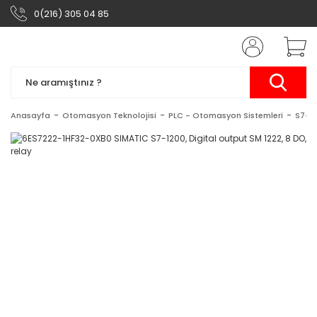
0(216) 305 04 85
Anasayfa
Otomasyon Teknolojisi
PLC - Otomasyon Sistemleri
S7-1