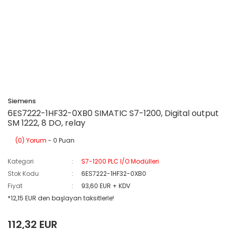
Siemens
6ES7222-1HF32-0XB0 SIMATIC S7-1200, Digital output
SM 1222, 8 DO, relay
(0) Yorum
- 0 Puan
Kategori
S7-1200 PLC I/O Modülleri
Stok Kodu
6ES7222-1HF32-0XB0
Fiyat
93,60 EUR + KDV
*12,15 EUR den başlayan taksitlerle!
112,32 EUR