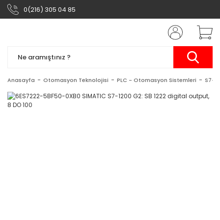
0(216) 305 04 85
Anasayfa
Otomasyon Teknolojisi
PLC - Otomasyon Sistemleri
S7-1