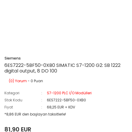
Siemens
6ES7222-5BF50-0XB0 SIMATIC S7-1200 G2: SB 1222
digital output, 8 DO 100
(0) Yorum
- 0 Puan
Kategori
S7-1200 PLC I/O Modülleri
Stok Kodu
6ES7222-5BF50-0XB0
Fiyat
68,25 EUR + KDV
*8,86 EUR den başlayan taksitlerle!
81,90 EUR