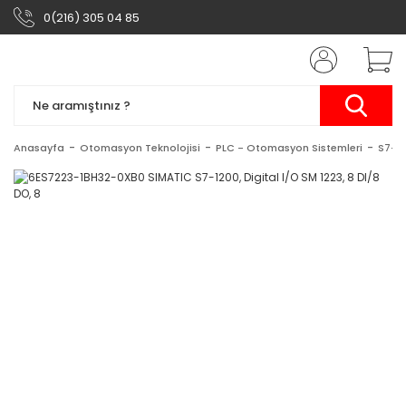
0(216) 305 04 85
Anasayfa
Otomasyon Teknolojisi
PLC - Otomasyon Sistemleri
S7-1