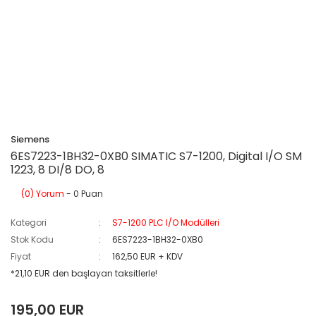
Siemens
6ES7223-1BH32-0XB0 SIMATIC S7-1200, Digital I/O SM
1223, 8 DI/8 DO, 8
(0) Yorum
- 0 Puan
Kategori
S7-1200 PLC I/O Modülleri
Stok Kodu
6ES7223-1BH32-0XB0
Fiyat
162,50 EUR + KDV
*21,10 EUR den başlayan taksitlerle!
195,00 EUR