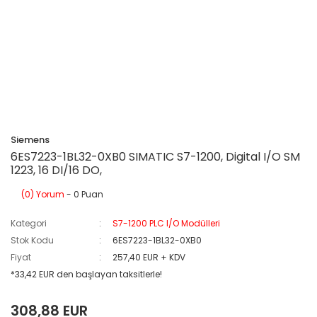
Siemens
6ES7223-1BL32-0XB0 SIMATIC S7-1200, Digital I/O SM
1223, 16 DI/16 DO,
(0) Yorum
- 0 Puan
Kategori
S7-1200 PLC I/O Modülleri
Stok Kodu
6ES7223-1BL32-0XB0
Fiyat
257,40 EUR + KDV
*33,42 EUR den başlayan taksitlerle!
308,88 EUR