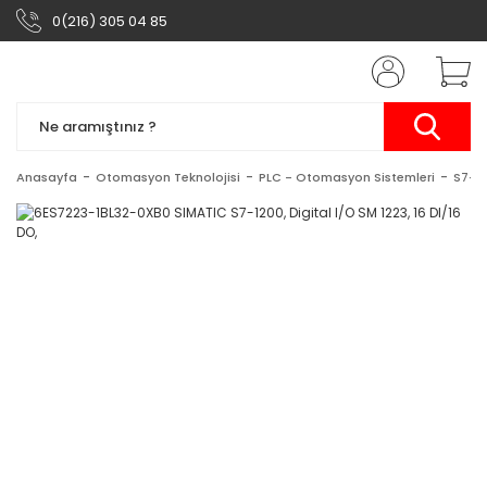
0(216) 305 04 85
Anasayfa
Otomasyon Teknolojisi
PLC - Otomasyon Sistemleri
S7-1