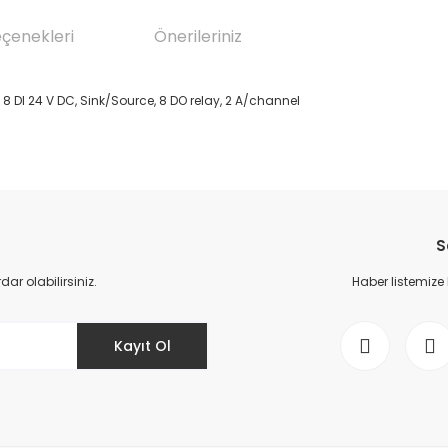
eçenekleri
Önerileriniz
 8 DI 24 V DC, Sink/Source, 8 DO relay, 2 A/channel
da yetersiz gördüğünüz noktaları öneri formunu kullanarak tarafımıza il
Bu ürüne ilk yorumu siz yapın!
S
Yorum Yaz
r olabilirsiniz.
Haber listemize
Kayıt Ol