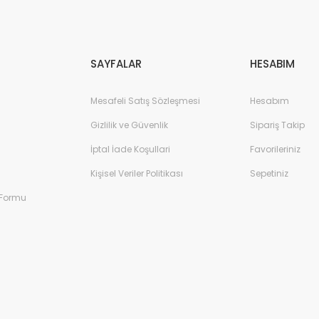
Gönder
SAYFALAR
HESABIM
Mesafeli Satış Sözleşmesi
Hesabım
Gizlilik ve Güvenlik
Sipariş Takip
İptal İade Koşullari
Favorileriniz
Kişisel Veriler Politikası
Sepetiniz
 Formu