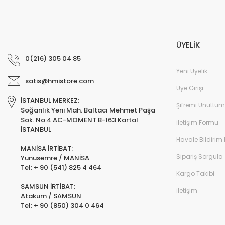
ÜYELİK
0(216) 305 04 85
Yeni Üyelik
satis@hmistore.com
Üye Girişi
İSTANBUL MERKEZ:
Şifremi Unuttum
Soğanlık Yeni Mah. Baltacı Mehmet Paşa
Sok. No:4 AC-MOMENT B-163 Kartal
İletişim Formu
İSTANBUL
Havale Bildirim
MANİSA İRTİBAT:
Sipariş Sorgula
Yunusemre / MANİSA
Tel: + 90 (541) 825 4 464
Kargo Takibi
SAMSUN İRTİBAT:
İletişim
Atakum / SAMSUN
Tel: + 90 (850) 304 0 464