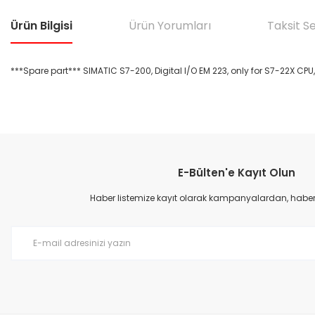
Ürün Bilgisi
Ürün Yorumları
Taksit S
***Spare part*** SIMATIC S7-200, Digital I/O EM 223, only for S7-22X CPU,
Bu ürünün fiyat bilgisi, resim, ürün açıklamalarında ve diğer konular
Görüş ve önerileriniz için teşekkür ederiz.
E-Bülten'e Kayıt Olun
Ürün resmi kalitesiz, bozuk veya görüntülenemiyor.
Ürün açıklamasında eksik bilgiler bulunuyor.
Haber listemize kayıt olarak kampanyalardan, haberda
Ürün bilgilerinde hatalar bulunuyor.
Ürün fiyatı diğer sitelerden daha pahalı.
Bu ürüne benzer farklı alternatifler olmalı.