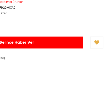
ardımcı Ürünler
1PH22-0XA0
+ KDV
Gelince Haber Ver
ylaş