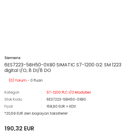
Siemens
6ES7223-5BH50-0XB0 SIMATIC S7-1200 G2: SM 1223
digital I/O, 8 DI/8 DO
(0) Yorum
- 0 Puan
Kategori
S7-1200 PLC I/O Modülleri
Stok Kodu
6ES7223-5BH50-0XB0
Fiyat
158,60 EUR + KDV
*20,59 EUR den başlayan taksitlerle!
190,32 EUR