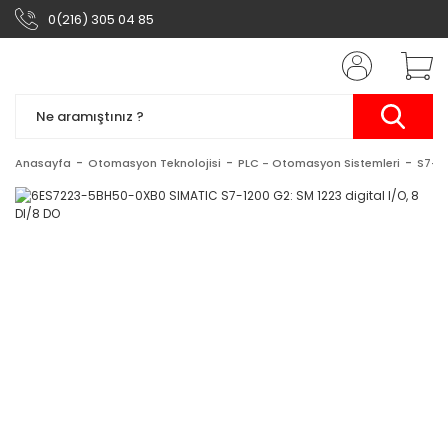
0(216) 305 04 85
Anasayfa
Otomasyon Teknolojisi
PLC - Otomasyon Sistemleri
S7-1