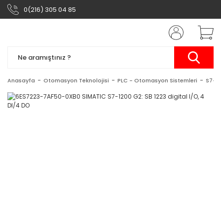
0(216) 305 04 85
Anasayfa
Otomasyon Teknolojisi
PLC - Otomasyon Sistemleri
S7-1