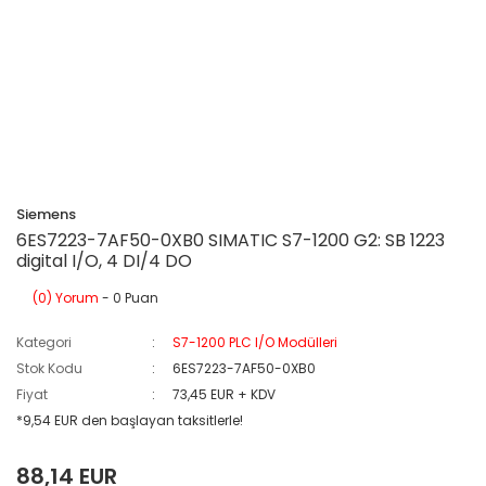
Siemens
6ES7223-7AF50-0XB0 SIMATIC S7-1200 G2: SB 1223
digital I/O, 4 DI/4 DO
(0) Yorum
- 0 Puan
Kategori
S7-1200 PLC I/O Modülleri
Stok Kodu
6ES7223-7AF50-0XB0
Fiyat
73,45 EUR + KDV
*9,54 EUR den başlayan taksitlerle!
88,14 EUR