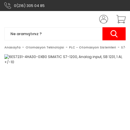
0(216) 305 04 85
Anasayfa
Otomasyon Teknolojisi
PLC - Otomasyon Sistemleri
S7-1