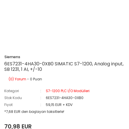
Siemens
6ES7231-4HA30-0XB0 SIMATIC S7-1200, Analog input,
SB 1231, 1 AI, +/-10
(0) Yorum
- 0 Puan
Kategori
S7-1200 PLC I/O Modülleri
Stok Kodu
6ES7231-4HA30-0XB0
Fiyat
59,15 EUR + KDV
*7,68 EUR den başlayan taksitlerle!
70,98 EUR