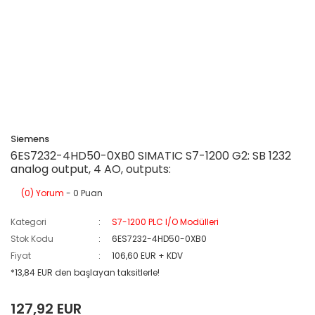
Siemens
6ES7232-4HD50-0XB0 SIMATIC S7-1200 G2: SB 1232
analog output, 4 AO, outputs:
(0) Yorum
- 0 Puan
Kategori
S7-1200 PLC I/O Modülleri
Stok Kodu
6ES7232-4HD50-0XB0
Fiyat
106,60 EUR + KDV
*13,84 EUR den başlayan taksitlerle!
127,92 EUR