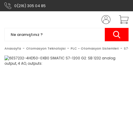
0(216) 305 04 85
Anasayfa
Otomasyon Teknolojisi
PLC - Otomasyon Sistemleri
S7-1