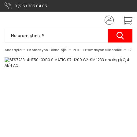
0(216) 305 04 85
Anasayfa
Otomasyon Teknolojisi
PLC - Otomasyon Sistemleri
S7-1