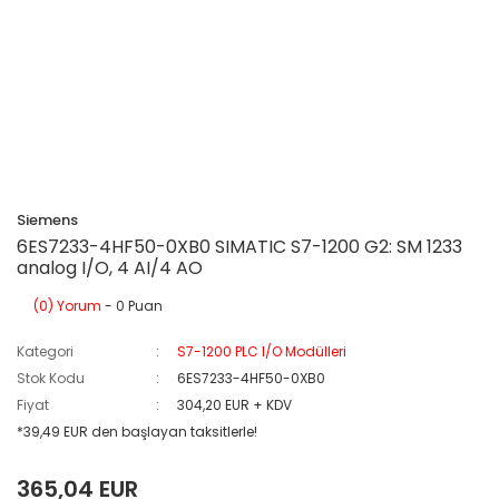
Siemens
6ES7233-4HF50-0XB0 SIMATIC S7-1200 G2: SM 1233
analog I/O, 4 AI/4 AO
(0) Yorum
- 0 Puan
Kategori
S7-1200 PLC I/O Modülleri
Stok Kodu
6ES7233-4HF50-0XB0
Fiyat
304,20 EUR + KDV
*39,49 EUR den başlayan taksitlerle!
365,04 EUR