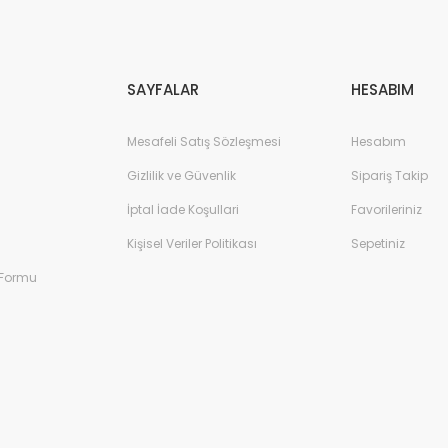
Gönder
SAYFALAR
HESABIM
Mesafeli Satış Sözleşmesi
Hesabım
Gizlilik ve Güvenlik
Sipariş Takip
İptal İade Koşullari
Favorileriniz
Kişisel Veriler Politikası
Sepetiniz
 Formu