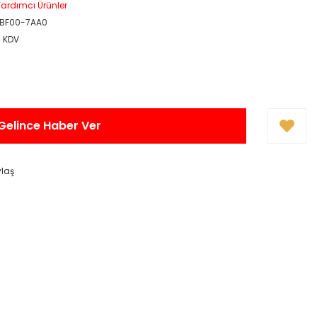
ardımcı Ürünler
1BF00-7AA0
+ KDV
Gelince Haber Ver
ylaş