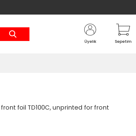
Üyelik
Sepetim
ront foil TD100C, unprinted for front