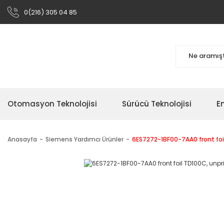
0(216) 305 04 85
Otomasyon Teknolojisi
Sürücü Teknolojisi
En
Anasayfa
Siemens Yardımcı Ürünler
6ES7272-1BF00-7AA0 front foil