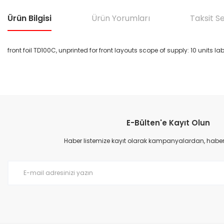
Ürün Bilgisi
Ürün Yorumları
Taksit S
front foil TD100C, unprinted for front layouts scope of supply: 10 units lab
Bu ürünün fiyat bilgisi, resim, ürün açıklamalarında ve diğer konular
Görüş ve önerileriniz için teşekkür ederiz.
E-Bülten'e Kayıt Olun
Ürün resmi kalitesiz, bozuk veya görüntülenemiyor.
Ürün açıklamasında eksik bilgiler bulunuyor.
Haber listemize kayıt olarak kampanyalardan, haberda
Ürün bilgilerinde hatalar bulunuyor.
Ürün fiyatı diğer sitelerden daha pahalı.
Bu ürüne benzer farklı alternatifler olmalı.