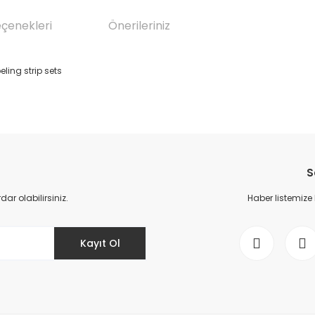
eçenekleri
Önerileriniz
eling strip sets
da yetersiz gördüğünüz noktaları öneri formunu kullanarak tarafımıza il
Bu ürüne ilk yorumu siz yapın!
S
Yorum Yaz
r olabilirsiniz.
Haber listemize
Kayıt Ol