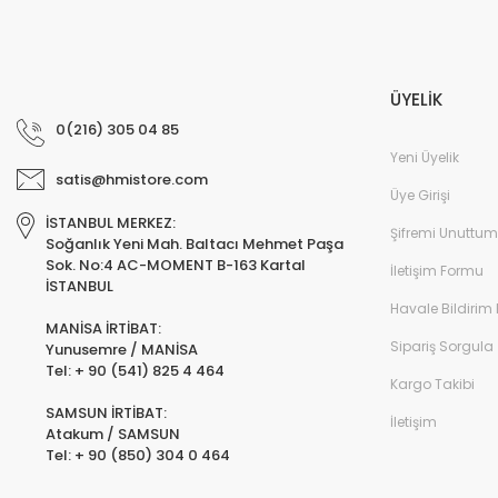
ÜYELİK
0(216) 305 04 85
Yeni Üyelik
satis@hmistore.com
Üye Girişi
İSTANBUL MERKEZ:
Şifremi Unuttum
Soğanlık Yeni Mah. Baltacı Mehmet Paşa
Sok. No:4 AC-MOMENT B-163 Kartal
İletişim Formu
İSTANBUL
Havale Bildirim
MANİSA İRTİBAT:
Sipariş Sorgula
Yunusemre / MANİSA
Tel: + 90 (541) 825 4 464
Kargo Takibi
SAMSUN İRTİBAT:
İletişim
Atakum / SAMSUN
Tel: + 90 (850) 304 0 464