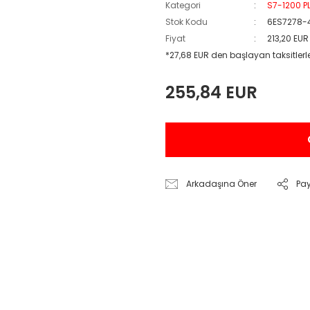
Kategori
S7-1200 PL
Stok Kodu
6ES7278-
Fiyat
213,20 EUR
*27,68 EUR den başlayan taksitlerl
255,84 EUR
Arkadaşına Öner
Pa