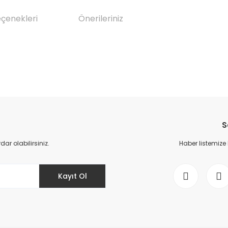
eçenekleri
Önerileriniz
da yetersiz gördüğünüz noktaları öneri formunu kullanarak tarafımıza il
Bu ürüne ilk yorumu siz yapın!
S
Yorum Yaz
r olabilirsiniz.
Haber listemize
Kayıt Ol