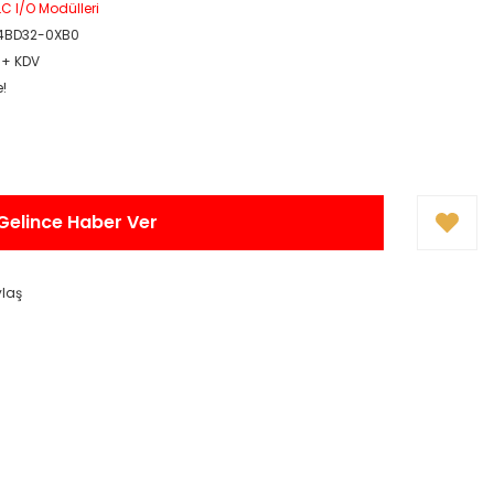
C I/O Modülleri
4BD32-0XB0
 + KDV
e!
Gelince Haber Ver
ylaş