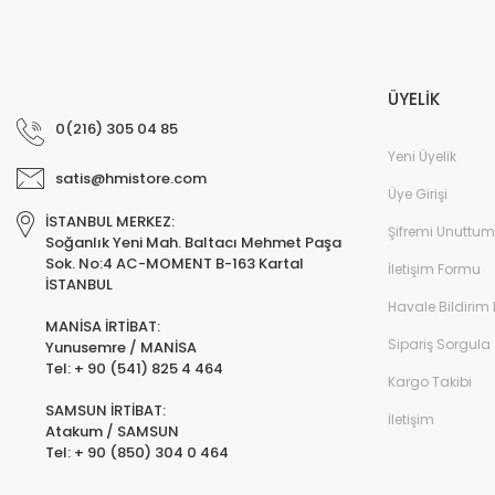
ÜYELİK
0(216) 305 04 85
Yeni Üyelik
satis@hmistore.com
Üye Girişi
İSTANBUL MERKEZ:
Şifremi Unuttum
Soğanlık Yeni Mah. Baltacı Mehmet Paşa
Sok. No:4 AC-MOMENT B-163 Kartal
İletişim Formu
İSTANBUL
Havale Bildirim
MANİSA İRTİBAT:
Sipariş Sorgula
Yunusemre / MANİSA
Tel: + 90 (541) 825 4 464
Kargo Takibi
SAMSUN İRTİBAT:
İletişim
Atakum / SAMSUN
Tel: + 90 (850) 304 0 464