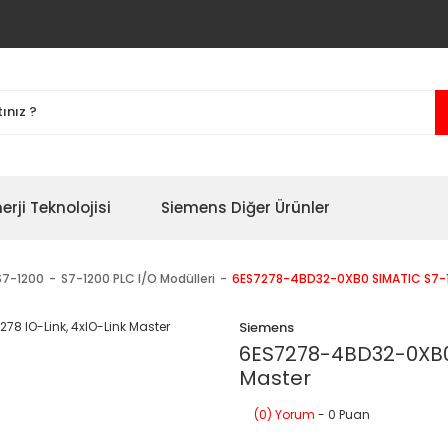
erji Teknolojisi
Siemens Diğer Ürünler
S7-1200
S7-1200 PLC I/O Modülleri
6ES7278-4BD32-0XB0 SIMATIC S7-120
Siemens
6ES7278-4BD32-0XB0 
Master
(0) Yorum
- 0 Puan