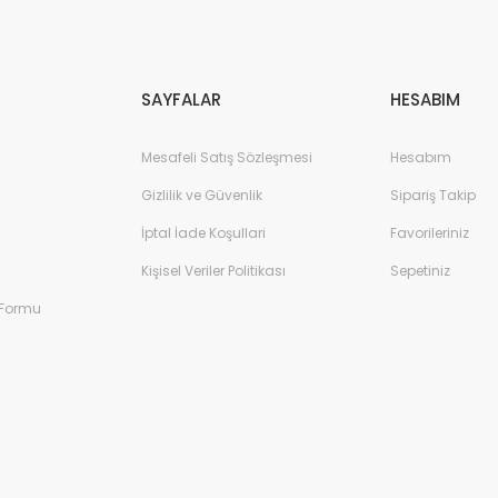
Gönder
SAYFALAR
HESABIM
Mesafeli Satış Sözleşmesi
Hesabım
Gizlilik ve Güvenlik
Sipariş Takip
İptal İade Koşullari
Favorileriniz
Kişisel Veriler Politikası
Sepetiniz
 Formu