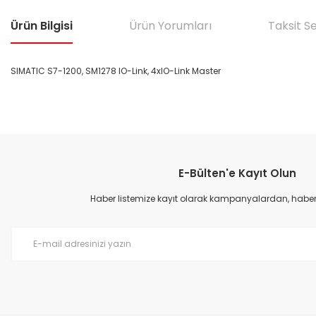
Ürün Bilgisi
Ürün Yorumları
Taksit S
SIMATIC S7-1200, SM1278 IO-Link, 4xIO-Link Master
Bu ürünün fiyat bilgisi, resim, ürün açıklamalarında ve diğer konular
Görüş ve önerileriniz için teşekkür ederiz.
E-Bülten'e Kayıt Olun
Ürün resmi kalitesiz, bozuk veya görüntülenemiyor.
Ürün açıklamasında eksik bilgiler bulunuyor.
Haber listemize kayıt olarak kampanyalardan, haberda
Ürün bilgilerinde hatalar bulunuyor.
Ürün fiyatı diğer sitelerden daha pahalı.
Bu ürüne benzer farklı alternatifler olmalı.