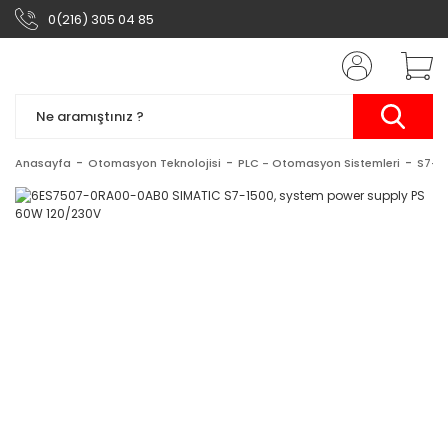
0(216) 305 04 85
Anasayfa
Otomasyon Teknolojisi
PLC - Otomasyon Sistemleri
S7-1