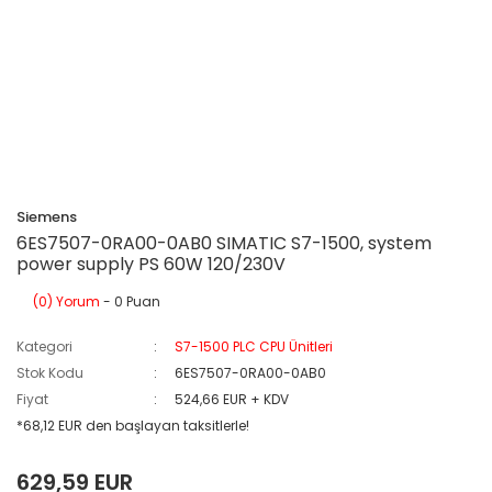
Siemens
6ES7507-0RA00-0AB0 SIMATIC S7-1500, system
power supply PS 60W 120/230V
(0) Yorum
- 0 Puan
Kategori
S7-1500 PLC CPU Ünitleri
Stok Kodu
6ES7507-0RA00-0AB0
Fiyat
524,66 EUR + KDV
*68,12 EUR den başlayan taksitlerle!
629,59 EUR