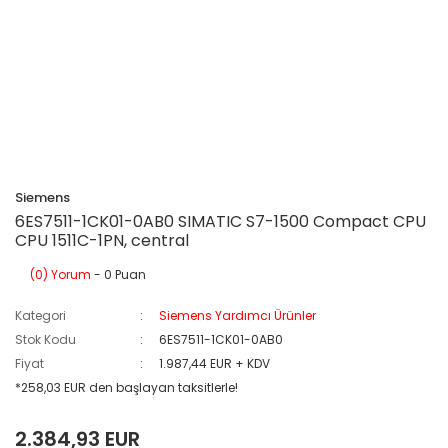
Siemens
6ES7511-1CK01-0AB0 SIMATIC S7-1500 Compact CPU
CPU 1511C-1PN, central
(0) Yorum
- 0 Puan
Kategori
Siemens Yardımcı Ürünler
Stok Kodu
6ES7511-1CK01-0AB0
Fiyat
1.987,44 EUR + KDV
*258,03 EUR den başlayan taksitlerle!
2.384,93 EUR