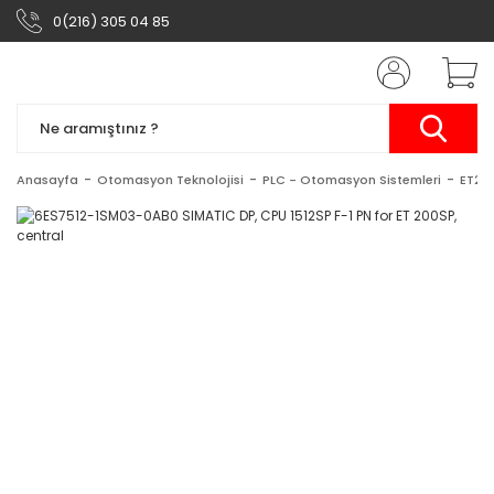
0(216) 305 04 85
Anasayfa
Otomasyon Teknolojisi
PLC - Otomasyon Sistemleri
ET20