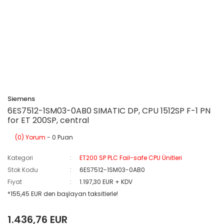
Siemens
6ES7512-1SM03-0AB0 SIMATIC DP, CPU 1512SP F-1 PN
for ET 200SP, central
(0) Yorum
- 0 Puan
Kategori
ET200 SP PLC Fail-safe CPU Ünitleri
Stok Kodu
6ES7512-1SM03-0AB0
Fiyat
1.197,30 EUR + KDV
*155,45 EUR den başlayan taksitlerle!
1.436,76 EUR