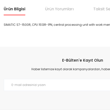
Ürün Bilgisi
Ürün Yorumları
Taksit S
SIMATIC S7-1500R, CPU 1513R-1PN, central processing unit with work mem
Bu ürünün fiyat bilgisi, resim, ürün açıklamalarında ve diğer konular
Görüş ve önerileriniz için teşekkür ederiz.
E-Bülten'e Kayıt Olun
Ürün resmi kalitesiz, bozuk veya görüntülenemiyor.
Ürün açıklamasında eksik bilgiler bulunuyor.
Haber listemize kayıt olarak kampanyalardan, haberda
Ürün bilgilerinde hatalar bulunuyor.
Ürün fiyatı diğer sitelerden daha pahalı.
Bu ürüne benzer farklı alternatifler olmalı.