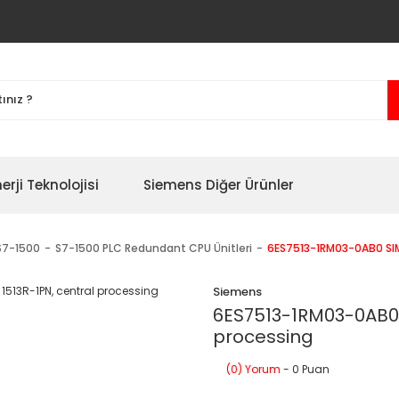
erji Teknolojisi
Siemens Diğer Ürünler
S7-1500
S7-1500 PLC Redundant CPU Ünitleri
6ES7513-1RM03-0AB0 SIM
Siemens
6ES7513-1RM03-0AB0 
processing
(0) Yorum
- 0 Puan