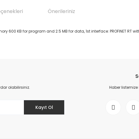
eçenekleri
Önerileriniz
ory 600 KB for program and 2.5 MB for data, 1st interface: PROFINET RT w
da yetersiz gördüğünüz noktaları öneri formunu kullanarak tarafımıza il
Bu ürüne ilk yorumu siz yapın!
S
Yorum Yaz
r olabilirsiniz.
Haber listemize
Kayıt Ol