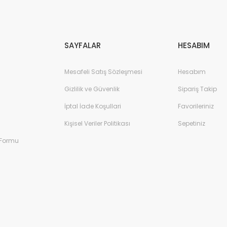
Gönder
SAYFALAR
HESABIM
Mesafeli Satış Sözleşmesi
Hesabım
Gizlilik ve Güvenlik
Sipariş Takip
İptal İade Koşullari
Favorileriniz
Kişisel Veriler Politikası
Sepetiniz
 Formu