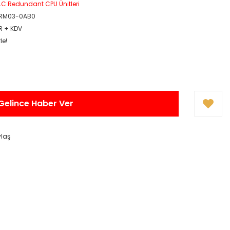
LC Redundant CPU Ünitleri
1RM03-0AB0
UR + KDV
le!
Gelince Haber Ver
ylaş