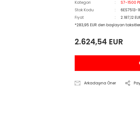
Kategori
S7-1500 P
Stok Kodu
6ES7513-
Fiyat
2.187,12 E
*283,95 EUR den başlayan taksitler
2.624,54 EUR
Arkadaşına Öner
Pa