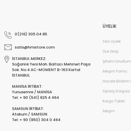
ÜYELİK
0(216) 305 04 85
Yeni Üyelik
satis@hmistore.com
Üye Girişi
İSTANBUL MERKEZ:
Şifremi Unuttum
Soğanlık Yeni Mah. Baltacı Mehmet Paşa
Sok. No:4 AC-MOMENT B-163 Kartal
İletişim Formu
İSTANBUL
Havale Bildirim
MANİSA İRTİBAT:
Sipariş Sorgula
Yunusemre / MANİSA
Tel: + 90 (541) 825 4 464
Kargo Takibi
SAMSUN İRTİBAT:
İletişim
Atakum / SAMSUN
Tel: + 90 (850) 304 0 464